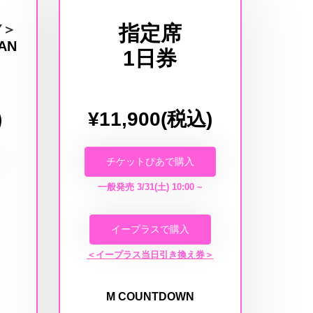
Y＞
指定席
PAN
1日券
)
¥11,900(税込)
チケットぴあで購入
一般発売 3/31(土) 10:00 ~
イープラスで購入
＜イープラス当日引き換え券＞
M COUNTDOWN