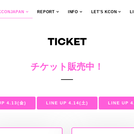
KCONJAPAN
REPORT
INFO
LET'S KCON
L
TICKET
チケット販売中！
UP 4.13(金)
LINE UP 4.14(土)
LINE UP 4