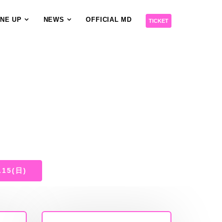
INE UP
NEWS
OFFICIAL MD
TICKET
.15(日)