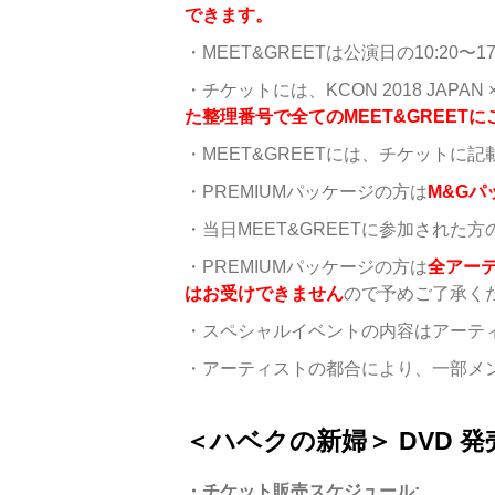
できます。
・MEET&GREETは公演日の10:2
・チケットには、KCON 2018 JAP
た整理番号で全てのMEET&GREET
・MEET&GREETには、チケット
・PREMIUMパッケージの方は
M&G
・当日MEET&GREETに参加され
・PREMIUMパッケージの方は
全アー
はお受けできません
ので予めご了承く
・スペシャルイベントの内容はアーテ
・アーティストの都合により、一部メ
＜ハベクの新婦＞ DVD 発売
・チケット販売スケジュール: