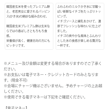
韓国産玄米を使ったプレミアム餅
ふわふわのミルクかき氷に甘酸っ
と、老若男女に愛されるパッピン
ぱい新鮮なイチゴをたっぷりトッ
ス(かき氷)の絶妙な組み合わせ。
ピング。
イチゴソースと練乳をかけて、濃
韓国産玄米プレミアム餅は玄米な
厚でフレッシュな味わいに仕上げ
らではの香ばしさともちもち食
ました。
感。
イチゴの爽やかな風味とふんわり
栄養価が高く、健康志向の方にも
とした氷の食感が楽しめる贅沢な
ピッタリです。
一杯です。
※メニュー及び金額は変更する場合がありますのでご了承く
ださい。
※お支払いは電子マネー・クレジットカードのみとなりま
す。(現金不可)
※会場にチャージ機はございません。予めチャージの上お越
しください。
※使用できる電子マネーは下記をご確認ください。
【電子マネー】